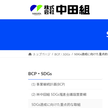
Skip
Skip
to
to
the
the
content
Navigation
トップページ
BCP・SDGs
SDGs達成に向けた重点
BCP・SDGs
(1) 事業継続計画(BCP)
(2) ㈱中田組 SDGs推進会議設置要綱
SDGs達成に向けた重点的な取組