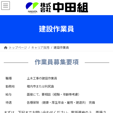
Skip
Skip
to
to
the
the
content
Navigation
建設作業員
トップページ
キャリア採用
建設作業員
作業員募集要項
職種
土木工事の建設作業員
勤務地
稚内市または利尻島
給与
面接にて、要相談（経験・年齢等考慮）
待遇
各種保険 (健康・厚生年金・雇用・建退共) 完備
まずは、下記までお問い合わせください。電話連絡の上、面接さ